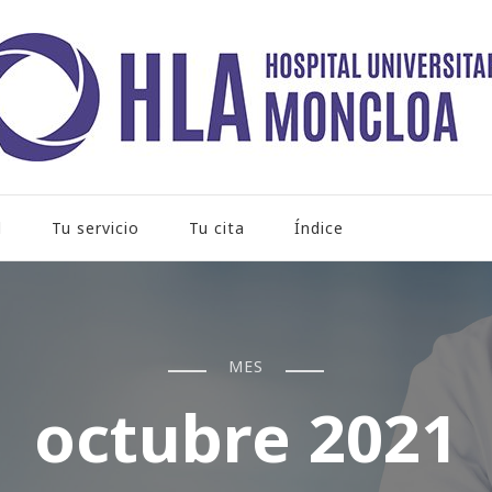
rio Moncloa
l
Tu servicio
Tu cita
Índice
MES
octubre 2021