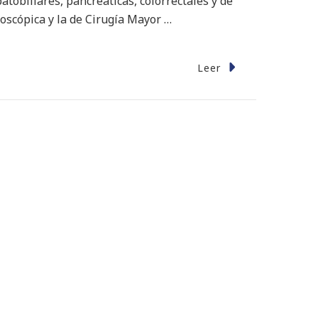
obiliares, pancreáticas, colorrectales y de
oscópica y la de Cirugía Mayor …
Leer