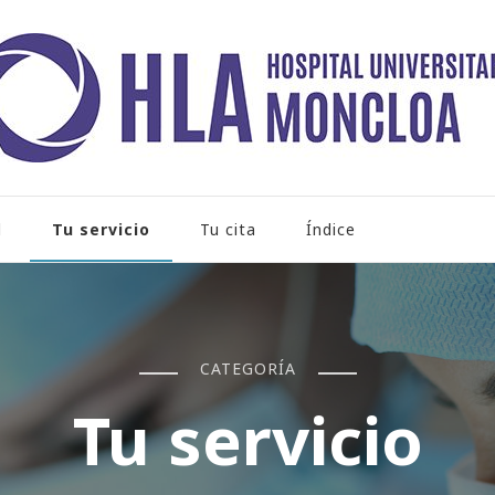
rio Moncloa
Tu servicio
l
Tu cita
Índice
CATEGORÍA
Tu servicio