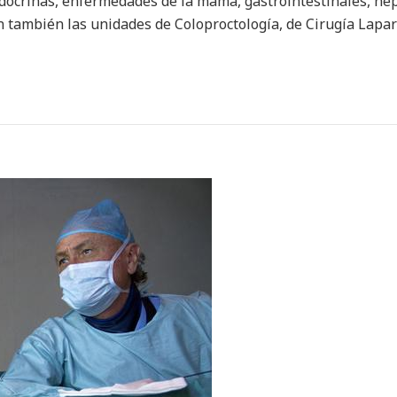
crinas, enfermedades de la mama, gastrointestinales, hepat
n también las unidades de Coloproctología, de Cirugía Lapar