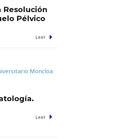
a Resolución
elo Pélvico
Leer
tología.
Leer