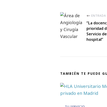
Navegaci
ENTRADA
“La docenc
de
prioridad d
Servicio d
entradas
hospital”
TAMBIÉN TE PUEDE G
TU SERVICIO