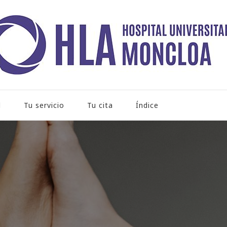
rio Moncloa
l
Tu servicio
Tu cita
Índice