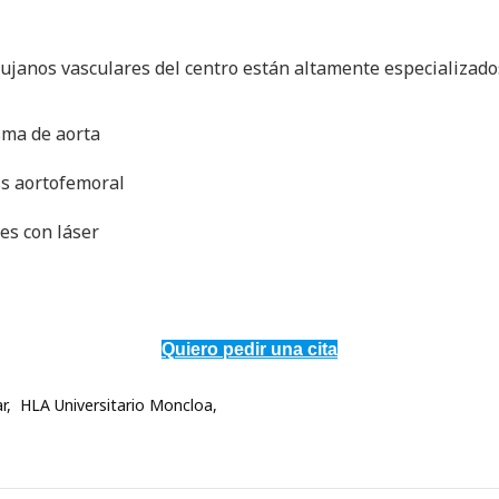
rujanos vasculares del centro están altamente especializado
sma de aorta
ss aortofemoral
es con láser
Quiero pedir una cita
r
HLA Universitario Moncloa