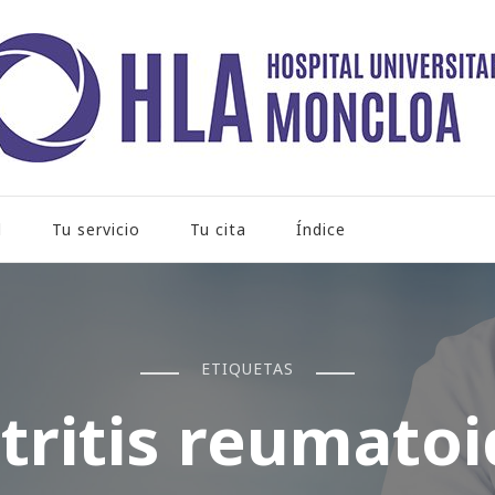
rio Moncloa
l
Tu servicio
Tu cita
Índice
ETIQUETAS
tritis reumato