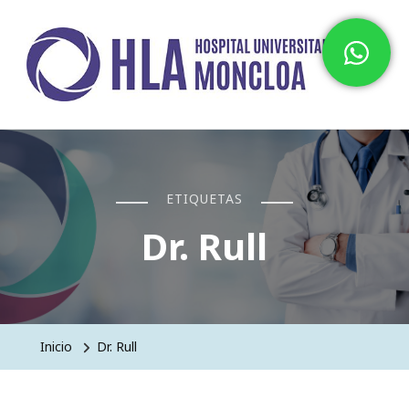
Hospital HLA Universitario
Moncloa
ETIQUETAS
Dr. Rull
Inicio
Dr. Rull