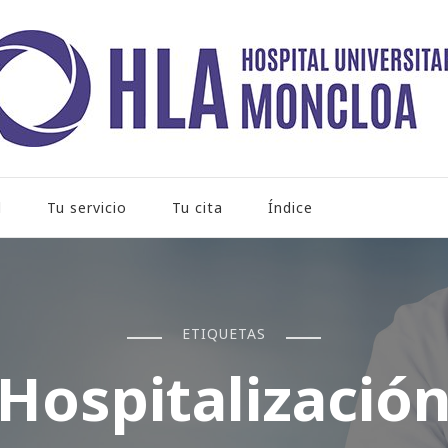
rio Moncloa
l
Tu servicio
Tu cita
Índice
ETIQUETAS
Hospitalizació