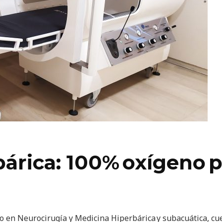
árica: 100% oxígeno 
do en Neurocirugía y Medicina Hiperbárica y subacuática, cu