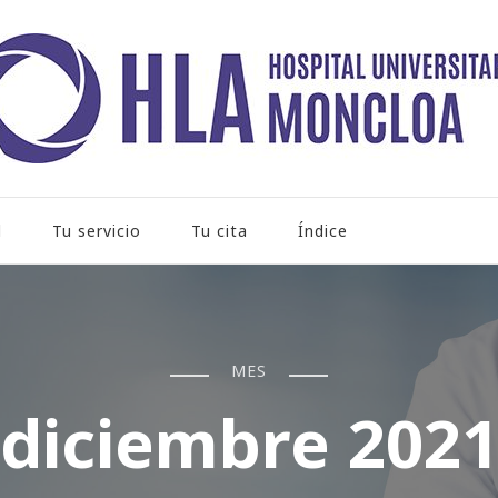
rio Moncloa
l
Tu servicio
Tu cita
Índice
MES
diciembre 202