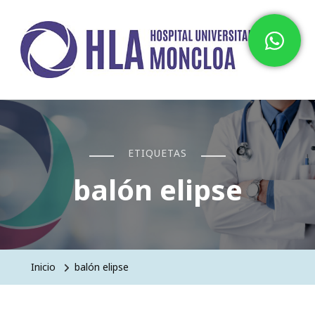
Hospital HLA Universitario
Moncloa
ETIQUETAS
balón elipse
Inicio
balón elipse