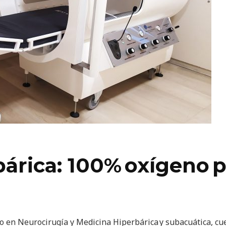
árica: 100% oxígeno 
do en Neurocirugía y Medicina Hiperbárica y subacuática, cu