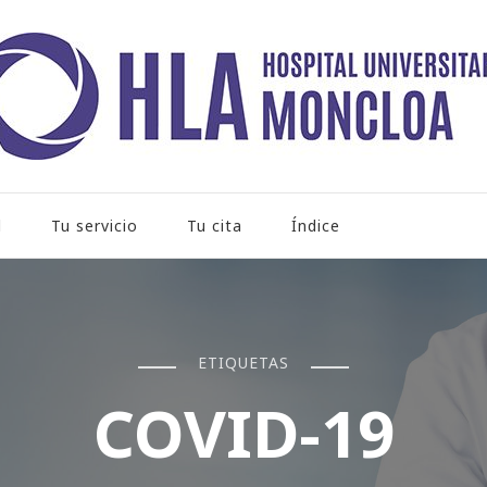
rio Moncloa
l
Tu servicio
Tu cita
Índice
ETIQUETAS
COVID-19