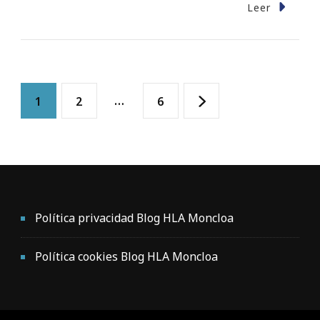
Leer
Paginación
Página
Página
…
Página
1
2
6
de
entradas
Política privacidad Blog HLA Moncloa
Política cookies Blog HLA Moncloa