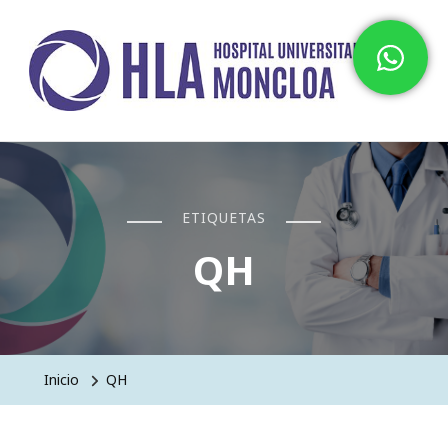
Hospital HLA Universitario
Moncloa
ETIQUETAS
QH
Inicio
QH