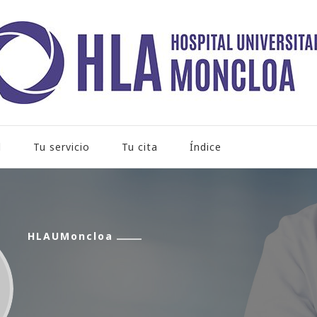
rio Moncloa
l
Tu servicio
Tu cita
Índice
HLAUMoncloa