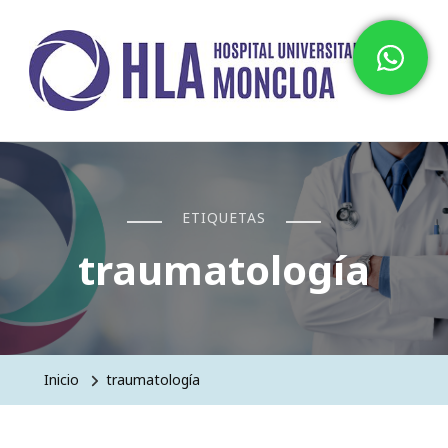
Hospital HLA Universitario
Moncloa
ETIQUETAS
traumatología
Inicio
traumatología