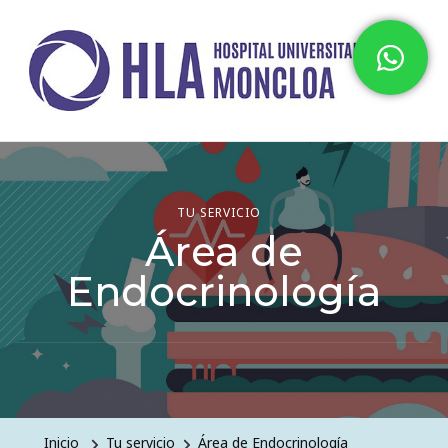
Hospital HLA Universitario
Moncloa
TU SERVICIO
Área de
Endocrinología
Inicio
Tu servicio
Área de Endocrinología