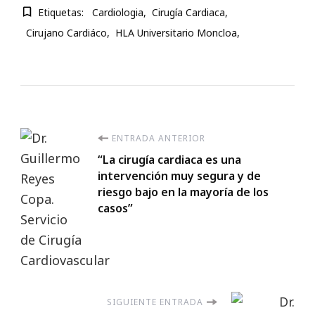
Etiquetas:
Cardiologia
Cirugía Cardiaca
Cirujano Cardiáco
HLA Universitario Moncloa
Navegación
ENTRADA ANTERIOR
“La cirugía cardiaca es una
de
intervención muy segura y de
riesgo bajo en la mayoría de los
entradas
casos”
SIGUIENTE ENTRADA