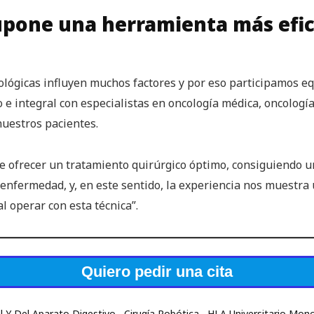
supone una herramienta más efi
lógicas influyen muchos factores y por eso participamos eq
e integral con especialistas en oncología médica, oncología r
nuestros pacientes.
te ofrecer un tratamiento quirúrgico óptimo, consiguiendo 
a enfermedad, y, en este sentido, la experiencia nos muestr
al operar con esta técnica”.
Quiero pedir una cita
l Y Del Aparato Digestivo
Cirugía Robótica
HLA Universitario Mon