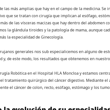
de las más amplias que hay en el campo de la medicina. Se i
ivo que se tratan con cirugía que implican al esófago, estó
demás de las vísceras macizas que hay dentro del abdomen com
s la glándula tiroides y la patología de mama, aunque cada
más la especialidad de Ginecología.
irujanos generales nos sub especialicemos en alguno de est
ad y, de este modo, los resultados que obtenemos en nuestro
rugía Robótica en el Hospital HLA Moncloa y estamos centr
el tratamiento quirúrgico del cáncer digestivo. Mediante el 
e el cáncer de colon, recto, esófago, estómago y los tumo
 la evolución de su especialidad