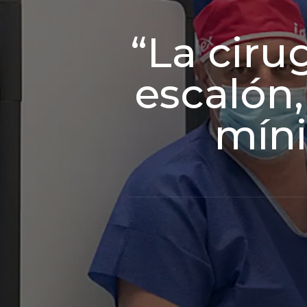
“La ciru
escalón,
mín