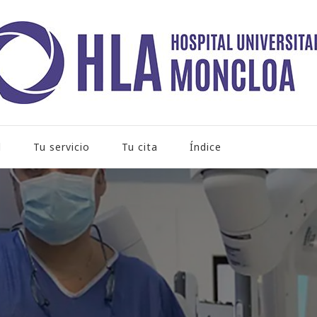
rio Moncloa
l
Tu servicio
Tu cita
Índice