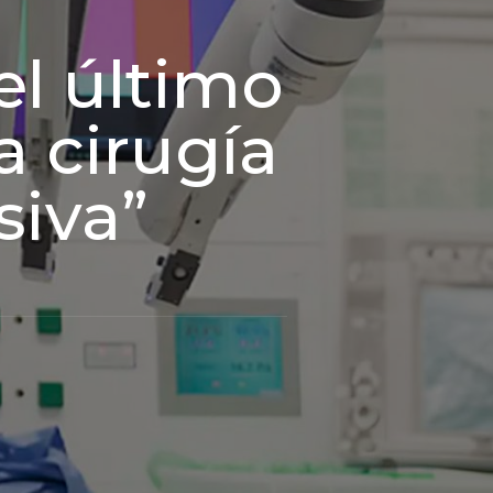
el último
a cirugía
iva”